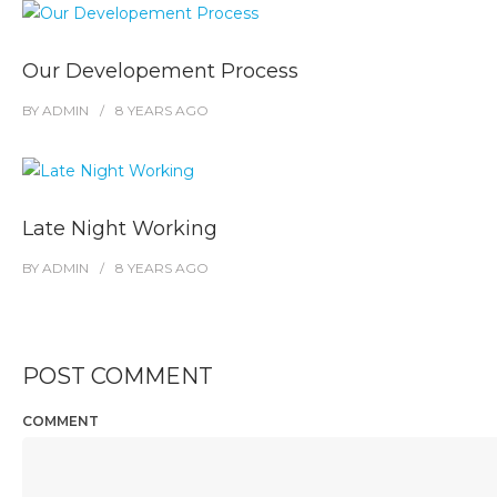
Our Developement Process
BY
ADMIN
8 YEARS
AGO
Late Night Working
BY
ADMIN
8 YEARS
AGO
POST COMMENT
COMMENT