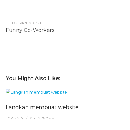
PREVIOUS POST
Funny Co-Workers
You Might Also Like:
Langkah membuat website
BY
ADMIN
8 YEARS
AGO