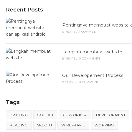
Recent Posts
Pentingnya membuat website da
6 YEARS
/
1 COMMENT
Langkah membuat website
8 YEARS
/
0 COMMENTS
Our Developement Process
8 YEARS
/
0 COMMENTS
Tags
BRIEFING
COLLAB
COWORKER
DEVELOPMENT
READING
SKECTH
WIREFRAME
WORKING