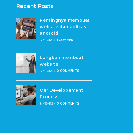
Recent Posts
Pentingnya membuat
website dan aplikasi
android
6 YEARS
/
1 COMMENT
Langkah membuat
website
8 YEARS
/
0 COMMENTS
Our Developement
Process
8 YEARS
/
0 COMMENTS