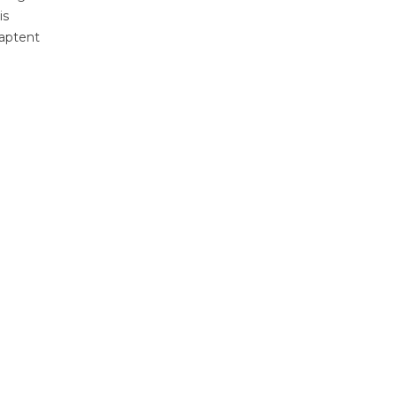
is
 aptent