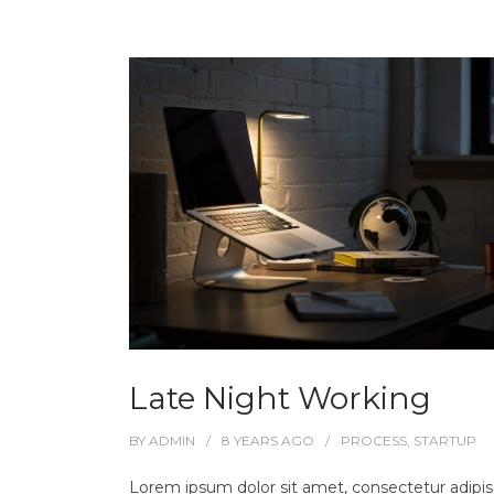
Late Night Working
BY
ADMIN
8 YEARS
AGO
PROCESS
,
STARTUP
Lorem ipsum dolor sit amet, consectetur adipisc