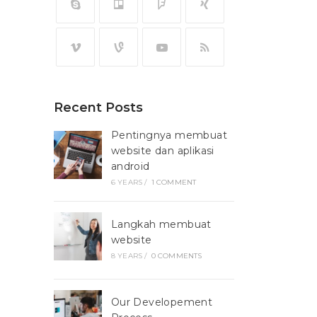
Recent Posts
Pentingnya membuat
website dan aplikasi
android
6 YEARS
/
1 COMMENT
Langkah membuat
website
8 YEARS
/
0 COMMENTS
Our Developement